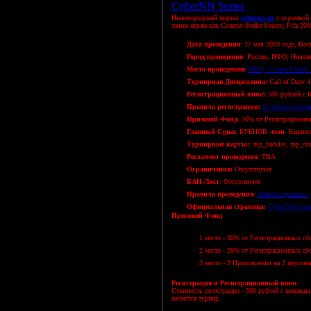
CyberNN Series
Нижегородский портал
cybernn.ru
с огромной 
таким играм как Counter-Strike:Source, Fifa 200
Дата проведения
: 17 мая 2009 года, Вос
Город проведения
: Россия, ПФО, Нижни
Место проведения:
ИКЦ "Game Point" 
Турнирная Дисциплина:
Call of Duty 
Регистрационный взнос:
500 рублей с 
Правила регистрации:
Оставить сооб
Призовой Фонд
: 50% от Регистрационн
Главный Судья
: БУБНОВ
-rcon-
Кирилл
Турнирные карты:
: mp_backlot, mp_cras
Регламент проведения
: TBA
Ограничения:
Отсутствуют
БАН-Лист
: Отсутствуют
Правила проведения
:
Общие правила
Официальная страница:
CyberNN Seri
Призовой Фонд
1 место - 30% от Регистрационных сб
2 место - 20% от Регистрационных сб
3 место - 3 Приглашения на 2 персо
Регистрация и Регистрационный взнос
Стоимость регистрации - 500 рублей с команды.
начнётся турнир.
Просмотров: 1202 | Дата:
14.