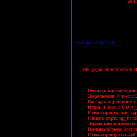
6ой 
Просмотров: 963 | Дата:
17.0
Summer LAN CUP
Мы рады анонсировать of
Регистрация на турни
Жеребьёвка
: 3 июля с 
Рассадка и решение т
Игры
: 4 июля с 00.00 д
Схема проведения ту
Список карт
: mp_backl
Лимит команд-участ
Призовой фонд
: Завис
Схема проезда в клуб