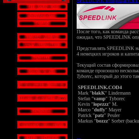
SPEEDLINK возвращается в
После того, как команда рас
ожидал, что SPEEDLINK опять
Представлять SPEEDLINK на п
4 немецких игроков и капит
Текущий состав сформировалс
команде произошло несколь
Tyborec
, который до этого так
SPEEDLINK.COD4
Mark "
blakK
" Lindemann
Stefan "
vamp
" Tyborec
Kevin "
lopezzz
" M.
Marco "
duffy
" Mayer
Patrick "
patz
" Peuler
Markus "
bozzz
" Sorber (backu
Просмотров: 2431 | Дата:
18.