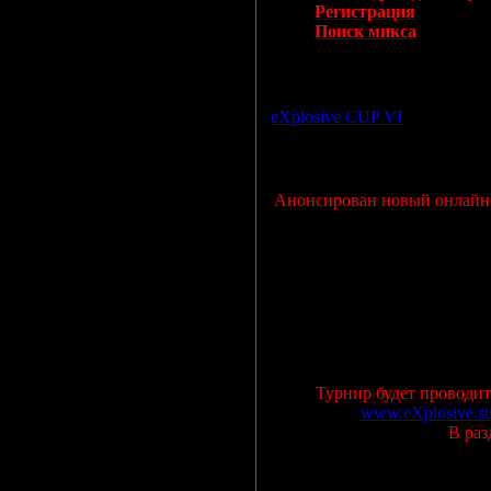
Регистрация
Поиск микса
Просмотров: 1032 | Дата:
02.
eXplosive CUP VI
Анонсирован новый онлайн т
Турнир будет проводит
www.eXplosive.s
В раз
Просмотров: 984 | Дата:
02.0