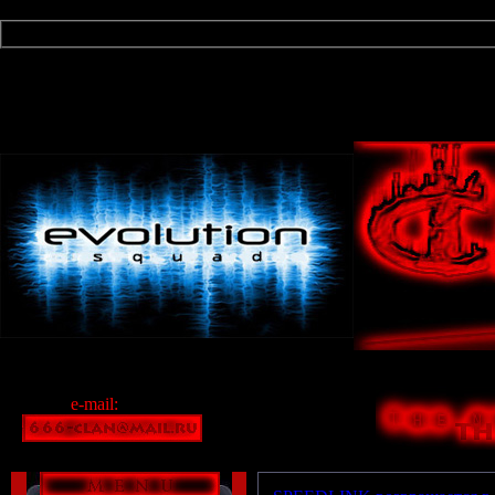
Д о б 
e-mail: