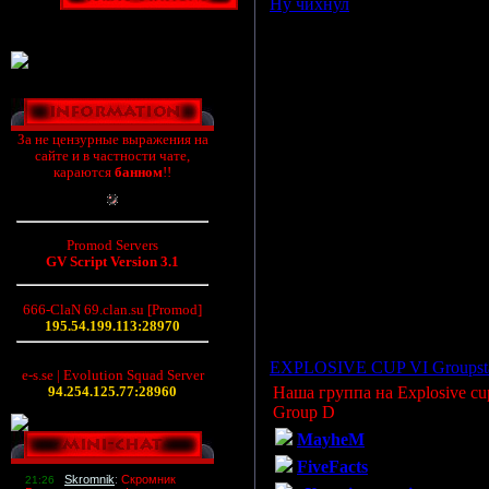
Ну чихнул
За не цензурные выражения на
сайте и в частности чате,
караются
банном
!!
Promod Servers
GV Script Version 3.1
666-ClaN 69.clan.su [Promod]
Просмотров: 1611 | Дата:
08.
195.54.199.113:28970
EXPLOSIVE CUP VI Groupst
e-s.se | Evolution Squad Server
94.254.125.77:28960
Наша группа на Explosive cu
Group D
MayheM
FiveFacts